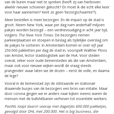
van de buren maar niet te spreken (heeft zij van hierboven
alwéér nieuwe schoenen gekocht? En moet ik die echt elke keer
voor haar aannemen? Kent ze geen ‘bezorgschaamte’?).
Meer bestellen is meer bezorgen. En de impact op de stad is
groot. Neem New York, waar per dag ruim anderhalf miljoen
pakjes worden bezorgd – een verdrievoudiging in acht jaar tijd,
volgens
The New York Times
. De bezorgers nemen
parkeerplaatsen en stoepen in beslag als tijdelijke overslag om
de pakjes te sorteren. In Amsterdam komen er over vijf jaar
250.000 pakketten per dag de stad in, voorspelt Walther Ploos
van Amstel, lector stadslogistiek aan de HvA. Voor steden
overal, zeker voor oude binnensteden als die van Amsterdam,
maar ook voor nieuwe wijken wordt de vraag steeds
prangender: waar laten we de dozen – eerst de volle, en daarna
de lege?
Vooral in de binnenstad zijn de stilstaande en stationair
draaiende busjes van de bezorgers een bron van irritatie. Maar
door corona gingen we er anders naar kijken: ineens waren de
mensen met de bullshitbanen verheven tot essentiële werkers.
PostNL loopt daarin voorop met dagelijks 600.000 pakketjes,
gevolgd door DHL met 200.000. Het is big business, die