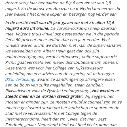
dozen: vorig jaar behaalden de Big 6 een omzet van 2,8
miljard. En de komst van Amazon naar Nederland eerder dit
jaar wakkert het online kopen en bezorgen nog verder aan.
In de eerste helft van dit jaar gaven we met z’n allen 12,4
miljard euro uit online.
De corona-lockdown hielp daaraan
mee. Volgens thuiswinkel.org besteedden we in die periode
liefst 50 procent meer online dan een jaar eerder. Veel
winkels waren dicht, we durfden niet naar de supermarkt én
we verveelden ons. Albert Heijn gaat dan ook zijn
onlinebezorging nog verder uitbouwen, online supermarkt
Picnic gaat versneld een nieuw distributiecentrum openen.
Deze trend was voor het College van Rijksadviseurs
aanleiding om een advies aan de regering uit te brengen,
(X)XL Verdozing
, waarin ze aandringen op strengere eisen
aan de bouw van zulke megahallen. Daan Zandbelt,
Rijksadviseur voor de Fysieke Leefomgeving: „
Het worden er
steeds meer en ze worden steeds groter
. Wij zeggen: het
moeten er minder zijn, ze moeten multifunctioneel zijn en ze
moeten geclusterd staan om het landschap te sparen en de
stad niet te verzwakken.” Is het College tegen de
interneteconomie, heeft dat zin? „Nee, dat niet”, zegt
Zandbelt, „maar Nederland biedt wel heel veel ruimte aan