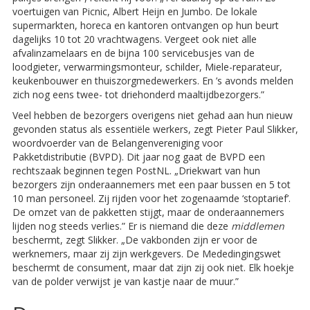
voertuigen van Picnic, Albert Heijn en Jumbo. De lokale
supermarkten, horeca en kantoren ontvangen op hun beurt
dagelijks 10 tot 20 vrachtwagens. Vergeet ook niet alle
afvalinzamelaars en de bijna 100 servicebusjes van de
loodgieter, verwarmingsmonteur, schilder, Miele-reparateur,
keukenbouwer en thuiszorgmedewerkers. En ’s avonds melden
zich nog eens twee- tot driehonderd maaltijdbezorgers.”
Veel hebben de bezorgers overigens niet gehad aan hun nieuw
gevonden status als essentiële werkers, zegt Pieter Paul Slikker,
woordvoerder van de Belangenvereniging voor
Pakketdistributie (BVPD). Dit jaar nog gaat de BVPD een
rechtszaak beginnen tegen PostNL. „Driekwart van hun
bezorgers zijn onderaannemers met een paar bussen en 5 tot
10 man personeel. Zij rijden voor het zogenaamde ‘stoptarief’.
De omzet van de pakketten stijgt, maar de onderaannemers
lijden nog steeds verlies.” Er is niemand die deze
middlemen
beschermt, zegt Slikker. „De vakbonden zijn er voor de
werknemers, maar zij zijn werkgevers. De Mededingingswet
beschermt de consument, maar dat zijn zij ook niet. Elk hoekje
van de polder verwijst je van kastje naar de muur.”