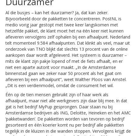
Duurzamer
Al die busjes – kan het duurzamer? Ja, dat kan zeker.
Bijvoorbeeld door de pakketten te concentreren. PostNL is
medio vorig jaar gestopt met twee keer langskomen met
hetzelfde pakket, de klant moet het na één keer niet kunnen
afleveren vervolgens zelf ophalen bij een afhaalpunt. Nederland
telt momenteel 9.584 afhaalpunten. Dat klinkt als veel, maar uit
onderzoek van TNO blijkt dat slechts 13 procent van de online
aankopen daar wordt afgeleverd. Het systeem is duurzamer –
míts de klant zijn pakje lopend of met de fiets afhaalt, en er
niet een aparte autorit voor maakt. „In de Amsterdamse
binnenstad gaan we zeker naar 50 procent als het gaat om
afleveren bij een afhaalpunt”, weet Walther Ploos van Amstel.
„Dit is een verdienmodel, omdat de consument het wil.
Één op de tien mensen gebruikt zijn of haar werk als
afhaalpunt, maar niet alle werkgevers zijn daar blij mee. In dat
gat is het bedrijf MyPup gesprongen. Daar staan nu bij
Amsterdamse bedrijven als ING, Deloitte, Heineken en het AMC
‘pakketwanden’. De pakketten worden van tevoren op bedrijf
gesorteerd en één koerier komt nu per bedrijf alle pakketten
tegelijk in de kluizen in die wanden stoppen. Vervolgens krijgt de