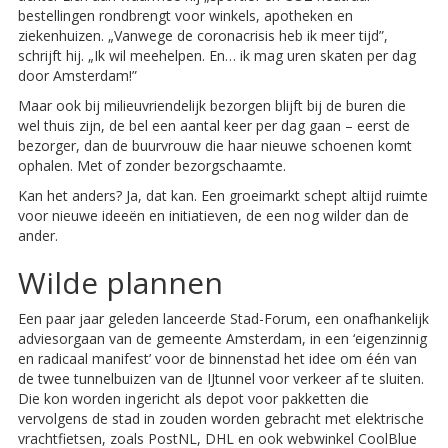
bestellingen rondbrengt voor winkels, apotheken en
ziekenhuizen. „Vanwege de coronacrisis heb ik meer tijd”,
schrijft hij. „Ik wil meehelpen. En… ik mag uren skaten per dag
door Amsterdam!”
Maar ook bij milieuvriendelijk bezorgen blijft bij de buren die
wel thuis zijn, de bel een aantal keer per dag gaan – eerst de
bezorger, dan de buurvrouw die haar nieuwe schoenen komt
ophalen. Met of zonder bezorgschaamte.
Kan het anders? Ja, dat kan. Een groeimarkt schept altijd ruimte
voor nieuwe ideeën en initiatieven, de een nog wilder dan de
ander.
Wilde plannen
Een paar jaar geleden lanceerde Stad-Forum, een onafhankelijk
adviesorgaan van de gemeente Amsterdam, in een ‘eigenzinnig
en radicaal manifest’ voor de binnenstad het idee om één van
de twee tunnelbuizen van de IJtunnel voor verkeer af te sluiten.
Die kon worden ingericht als depot voor pakketten die
vervolgens de stad in zouden worden gebracht met elektrische
vrachtfietsen, zoals PostNL, DHL en ook webwinkel CoolBlue