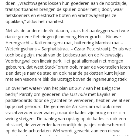
doen. „Vrachtwagens lossen hun goederen aan de noordzijde,
transportbanden brengen de spullen onder het IJ door, waar
fietskoeriers en elektrische boten en vrachtwagentjes ze
oppikken,” aldus het manifest.
Net als de andere ideeën daarin, zoals het aanleggen van twee
riante groene fietsringen (binnenring Herengracht - Nieuwe
Herengracht – Kattenburgerstraat, buitenring Marnixstraat –
Weteringschans – Sarphatistraat – Czaar Peterstraat). En als we
toch bezig zijn, maak van de Leidsestraat en de Nieuwszijds
Voorburgwal een lineair park. Het gaat allemaal niet morgen
gebeuren, dat weet Stad-Forum ook, maar de voorstellen laten
zien dat je naar de stad en ook naar de pakketten kunt kijken
met een visionaire blik die uitstijgt boven de ingenieurlogistiek.
En over het water? Van het plan uit 2017 van het Belgische
bedrijf Parcify om goederen
the last mile
met kayaks en
paddleboards door de grachten te vervoeren, hebben we al een
tijdje niet gehoord. De gemeente Amsterdam wil ook meer
vrachtvervoer over water, maar de kades zijn hoog en er zijn
weinig steigers. De aanleg van opslag op de kades is ook een
obstakel, de vervoerder kan moeilijk de pakjes onbeschermd
op de kade achterlaten. Wel wordt gewerkt aan een nieuw