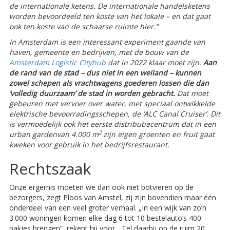
de internationale ketens. De internationale handelsketens
worden bevoordeeld ten koste van het lokale – en dat gaat
ook ten koste van de schaarse ruimte hier.”
In Amsterdam is een interessant experiment gaande van
haven, gemeente en bedrijven, met de bouw van de
Amsterdam Logistic Cityhub
dat in 2022 klaar moet zijn.
Aan
de rand van de stad – dus niet in een weiland – kunnen
zowel schepen als vrachtwagens goederen lossen die dan
‘volledig duurzaam’ de stad in worden gebracht.
Dat moet
gebeuren met vervoer over water, met speciaal ontwikkelde
elektrische bevoorradingsschepen, de ‘ALC Canal Cruiser’. Dit
is vermoedelijk ook het eerste distributiecentrum dat in een
2
urban gardenvan 4.000 m
zijn eigen groenten en fruit gaat
kweken voor gebruik in het bedrijfsrestaurant.
Rechtszaak
Onze ergernis moeten we dan ook niet botvieren op de
bezorgers, zegt Ploos van Amstel, zij zijn bovendien maar één
onderdeel van een veel groter verhaal. „In een wijk van zo’n
3.000 woningen komen elke dag 6 tot 10 bestelauto’s 400
pakjes brengen”, rekent hij voor. „Tel daarbij op de ruim 20