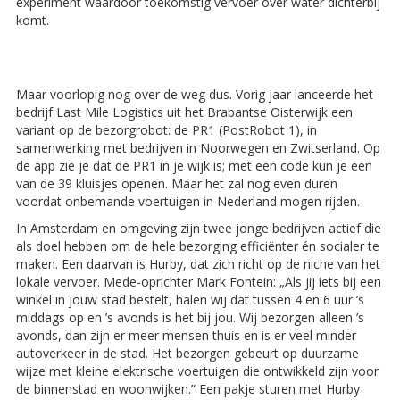
experiment waardoor toekomstig vervoer over water dichterbij
komt.
Maar voorlopig nog over de weg dus. Vorig jaar lanceerde het
bedrijf Last Mile Logistics uit het Brabantse Oisterwijk een
variant op de bezorgrobot: de PR1 (PostRobot 1), in
samenwerking met bedrijven in Noorwegen en Zwitserland. Op
de app zie je dat de PR1 in je wijk is; met een code kun je een
van de 39 kluisjes openen. Maar het zal nog even duren
voordat onbemande voertuigen in Nederland mogen rijden.
In Amsterdam en omgeving zijn twee jonge bedrijven actief die
als doel hebben om de hele bezorging efficiënter én socialer te
maken. Een daarvan is Hurby, dat zich richt op de niche van het
lokale vervoer. Mede-oprichter Mark Fontein: „Als jij iets bij een
winkel in jouw stad bestelt, halen wij dat tussen 4 en 6 uur ’s
middags op en ’s avonds is het bij jou. Wij bezorgen alleen ’s
avonds, dan zijn er meer mensen thuis en is er veel minder
autoverkeer in de stad. Het bezorgen gebeurt op duurzame
wijze met kleine elektrische voertuigen die ontwikkeld zijn voor
de binnenstad en woonwijken.” Een pakje sturen met Hurby