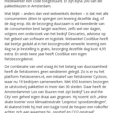
medewerker een code toegestuurd. Er zijn bijna 200 van die
pakketkluizen in Amsterdam.
Wat blijkt – anders dan veel webwinkels denken – is dat niet alle
consumenten zitten te springen om levering dezelfde dag, of
de dag erop. Als de bezorging duurzaam is wil tweederde van
de consumenten best langer wachten, zelfs wel vier dagen,
volgens een onderzoek van het bedrijf Descartes, adviseur op
het gebied van software en logistiek. Webwinkel CoolBlue heeft
dat beetje geduld al in het bezorgmodel verwerkt: levering een
dag na je bestelling is gratis, bezorging dezelfde dag kost 4,95
extra. En sinds twee jaar heeft CoolBlue een eigen
fietsbezorgdienst.
De combinatie van veel vraag én het belang van duurzaamheid
heeft de fietskoeriers geen windeieren gelegd. Zo is er nu het
platform Fietskoeriers.nl, een initiatief van fietskoerier Cycloon,
waar nu 19 bedrijven samenwerken. Met 650 koeriers bezorgen
ze uitstootvrij pakketten in meer dan 30 steden. Daar heeft de
Amsterdammer Lex van Buuren met zijn bedrijf ‘Lex and the
City’ een geheel eigen draai aan gegeven. Hij noemt zich „inline
skate koerier voor klimaatneutrale ‘Lexpress’ spoedzendingen”.
Al skatend trekt hij met een tuigje rond de heupen een rolkoffer
achter zich aan waarmee hij „sportief en CO2-neutraal”