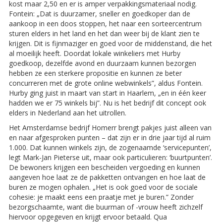
kost maar 2,50 en er is amper verpakkingsmateriaal nodig.
Fontein: „Dat is duurzamer, sneller en goedkoper dan de
aankoop in een doos stoppen, het naar een sorteercentrum
sturen elders in het land en het dan weer bij de klant zien te
krijgen. Dit is fijnmaziger en goed voor de middenstand, die het
al moeilijk heeft. Doordat lokale winkeliers met Hurby
goedkoop, dezelfde avond en duurzaam kunnen bezorgen
hebben ze een sterkere propositie en kunnen ze beter
concurreren met de grote online webwinkels”, aldus Fontein.
Hurby ging juist in maart van start in Haarlem, „en in één keer
hadden we er 75 winkels bij”. Nu is het bedrijf dit concept ook
elders in Nederland aan het uitrollen.
Het Amsterdamse bedrijf Homerr brengt pakjes juist alleen van
en naar afgesproken punten – dat zijn er in drie jaar tijd al ruim
1.000. Dat kunnen winkels zijn, de zogenaamde ‘servicepunten’,
legt Mark-Jan Pieterse uit, maar ook particulieren: ‘buurtpunten’.
De bewoners krijgen een bescheiden vergoeding en kunnen
aangeven hoe laat ze de pakketten ontvangen en hoe laat de
buren ze mogen ophalen. „Het is ook goed voor de sociale
cohesie: je maakt eens een praatje met je buren.” Zonder
bezorgschaamte, want die buurman of -vrouw heeft zichzelf
hiervoor opgegeven en krijgt ervoor betaald. Qua